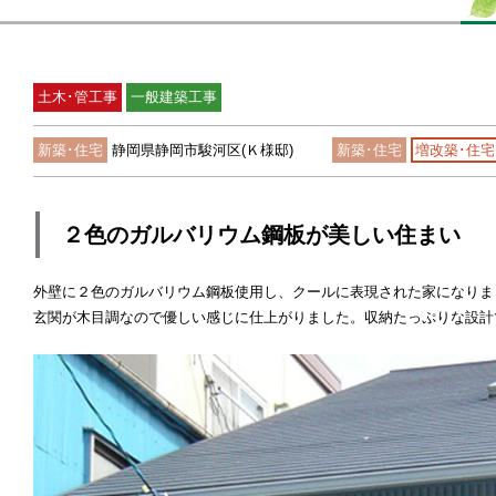
土木･管工事
一般建築工事
新築･住宅
静岡県静岡市駿河区(Ｋ様邸)
新築･住宅
増改築･住宅
２色のガルバリウム鋼板が美しい住まい
外壁に２色のガルバリウム鋼板使用し、クールに表現された家になりま
玄関が木目調なので優しい感じに仕上がりました。収納たっぷりな設計