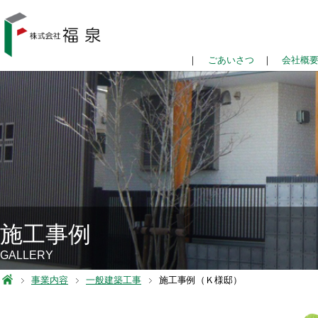
｜
ごあいさつ
｜
会社概
施工事例
GALLERY
事業内容
一般建築工事
施工事例（Ｋ様邸）