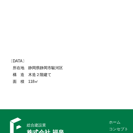
〔DATA〕
所在地 静岡県静岡市駿河区
構 造 木造２階建て
面 積 118㎡
ホーム
総合建設業
コンセプト
株式会社 福泉